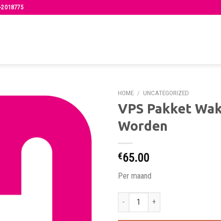
-2018775
HOME
/
UNCATEGORIZED
VPS Pakket Wa
Worden
€
65.00
Per maand
VPS Pakket Wakker Worden hoeveelh