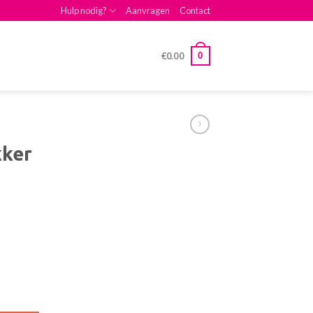
Hulp nodig?
Aanvragen
Contact
0
€
0.00
kker
eid