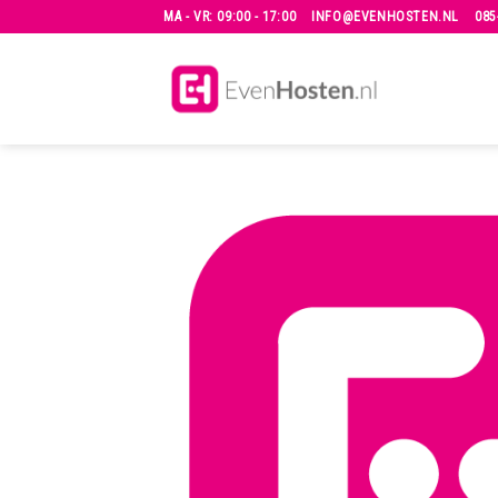
Skip
MA - VR: 09:00 - 17:00
INFO@EVENHOSTEN.NL
085
to
content