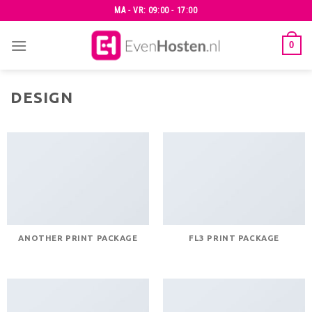
Skip
MA - VR: 09:00 - 17:00
to
content
0
DESIGN
ANOTHER PRINT PACKAGE
FL3 PRINT PACKAGE